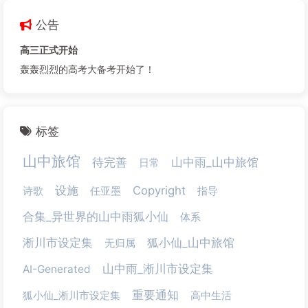
公告
高三正式开始
轰轰烈烈的高考大备考开始了！
标签
山中旅馆
待完善
山中雨_山中旅馆
日常
设施
Copyright
诗歌
任亚墨
指导
合集_异世界的山中雨狐小仙
体系
淅川市设定集
狐小仙_山中旅馆
无归属
山中雨_淅川市设定集
AI-Generated
重要通知
狐小仙_淅川市设定集
高中生活