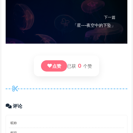
下一篇
「星---夜空中的下坠」
❤
0
点赞
已获
个赞
评论