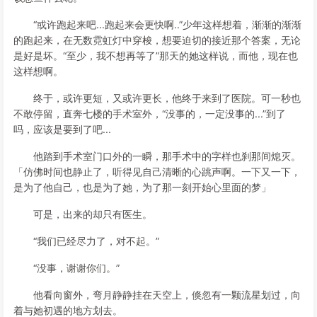
“或许跑起来吧...跑起来会更快啊..”少年这样想着，渐渐的渐渐
的跑起来，在无数霓虹灯中穿梭，想要迫切的接近那个答案，无论
是好是坏。“至少，我不想再等了”那天的她这样说，而他，现在也
这样想啊。
终于，或许更短，又或许更长，他终于来到了医院。可一秒也
不敢停留，直奔七楼的手术室外，“没事的，一定没事的...”到了
吗，应该是要到了吧...
他踏到手术室门口外的一瞬，那手术中的字样也刹那间熄灭。
「仿佛时间也静止了，听得见自己清晰的心跳声啊。一下又一下，
是为了他自己，也是为了她，为了那一刻开始心里面的梦」
可是，出来的却只有医生。
“我们已经尽力了，对不起。”
“没事，谢谢你们。”
他看向窗外，弯月静静挂在天空上，倏忽有一颗流星划过，向
着与她初遇的地方划去。