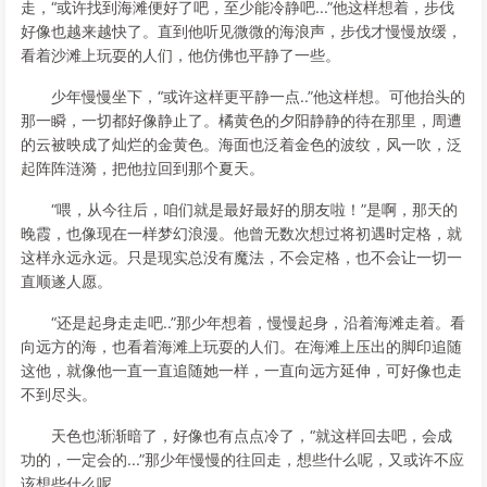
走，“或许找到海滩便好了吧，至少能冷静吧...”他这样想着，步伐
好像也越来越快了。直到他听见微微的海浪声，步伐才慢慢放缓，
看着沙滩上玩耍的人们，他仿佛也平静了一些。
少年慢慢坐下，“或许这样更平静一点..”他这样想。可他抬头的
那一瞬，一切都好像静止了。橘黄色的夕阳静静的待在那里，周遭
的云被映成了灿烂的金黄色。海面也泛着金色的波纹，风一吹，泛
起阵阵涟漪，把他拉回到那个夏天。
“喂，从今往后，咱们就是最好最好的朋友啦！”是啊，那天的
晚霞，也像现在一样梦幻浪漫。他曾无数次想过将初遇时定格，就
这样永远永远。只是现实总没有魔法，不会定格，也不会让一切一
直顺遂人愿。
“还是起身走走吧..”那少年想着，慢慢起身，沿着海滩走着。看
向远方的海，也看着海滩上玩耍的人们。在海滩上压出的脚印追随
这他，就像他一直一直追随她一样，一直向远方延伸，可好像也走
不到尽头。
天色也渐渐暗了，好像也有点点冷了，“就这样回去吧，会成
功的，一定会的...”那少年慢慢的往回走，想些什么呢，又或许不应
该想些什么呢。