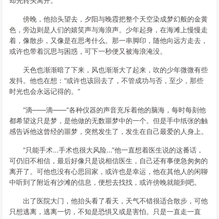
却先转头离开。
傍晚，他抬头望去，夕阳与晚霞把整个天空染成梦幻般的金黄
色，旁边则是人们的嬉笑声与海浪声。少年起身，在海滩上慢慢走
着，像散步，又像是在思考什么。那一串脚印，随他向远方走去，
或许也带着沉思与困惑，可下一秒便又被海浪淹没。
天色也渐渐暗了下来，风也渐渐大了起来，吹的少年微微有些
发抖。他也在想：“或许也该回去了，不管成功与否，至少，那些
时光也会永远记得的。”
“滴——滴——”各种仪器的声音充斥着他的脑海，每时每刻他
都希望这只是梦，是他做的无数噩梦中的一个。但是手中纸张的触
感告诉他这曾经的噩梦，突然发生了，发生在自己最爱的人身上。
“只能手术...手术也很大风险...”他一直想着医生说的这番话，
可仍旧不相信，最后好像只是说相信医生，自己还有事便急匆匆的
离开了。可他也没有心思回家，或许也是幸运，他在其他人的闲聊
中听到了附近有沙滩的信息，便想去找找，或许傍晚就能到吧。
出了医院大门，他抬头看了看天，天气不错很适合散步，可他
只想逃离，逃离一切，不知是恐惧又或是害怕。只是一直走一直