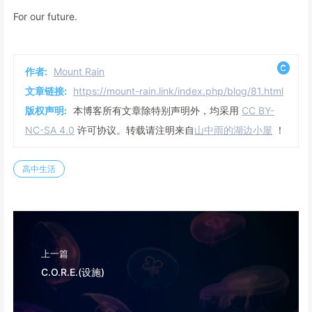
For our future.
作者:
Mount Rain
文章链接:
https://mount-rain.link/index.php/blog/81.html
版权声明:
本博客所有文章除特别声明外，均采用
CC BY-
NC-SA 4.0
许可协议。转载请注明来自
山中雨的湖边小屋
！
高中生活
上一篇
C.O.R.E.(设施)