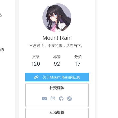
已
Mount Rain
不念过往，不畏将来，活在当下。
容的
文章
标签
分类
120
92
17
关于Mount Rain的信息
社交媒体
。
互动渠道