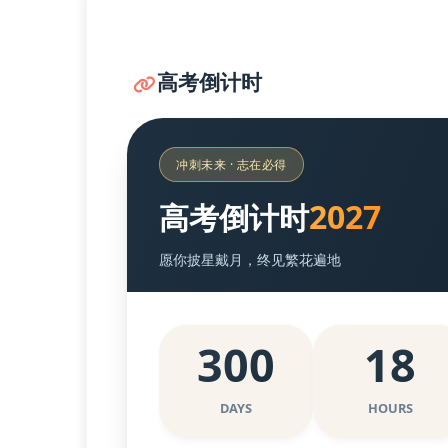
高考倒计时
冲刺未来 · 志在必得
2027
高考倒计时
愿你披星戴月，终见繁花遍地
300
18
DAYS
HOURS