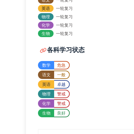
英语
一轮复习
物理
一轮复习
化学
一轮复习
生物
一轮复习
各科学习状态
数学
危急
语文
一般
英语
卓越
物理
警戒
化学
警戒
生物
良好