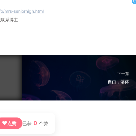
nfo/mrs-seniorhigh.html
先联系博主！
下一篇
自由，落体
❤
0
点赞
已获
个赞