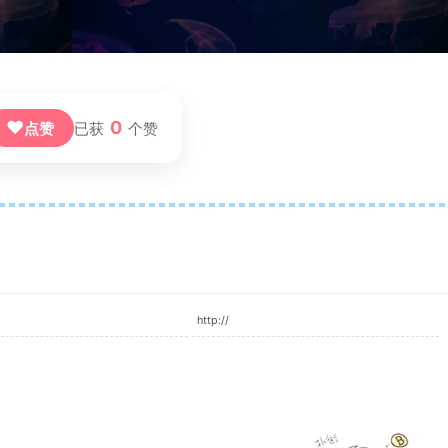
❤
0
点赞
已获
个赞