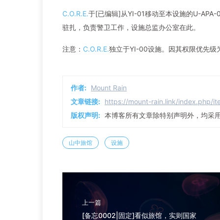
C.O.R.E.
于[已编辑]从YI-01移动至本设施的U-AP
驻扎，负责警卫工作，设施总监办公室在此。
注意：
C.O.R.E.
独立于YI-00设施。因其权限优先级
作者:
Mount Rain
文章链接:
https://mount-rain.link/index.php/it
版权声明:
本博客所有文章除特别声明外，均采
山中旅馆
设施
上一篇
[备忘0002|固定]看似旅馆，实则国家