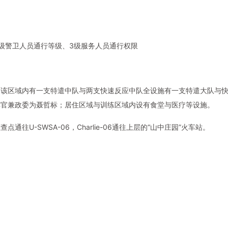
1级警卫人员通行等级、3级服务人员通行权限
，该区域内有一支特遣中队与两支快速反应中队全设施有一支特遣大队与
挥官兼政委为聂哲标；居住区域与训练区域内设有食堂与医疗等设施。
5检查点通往U-SWSA-06，Charlie-06通往上层的“山中庄园”火车站。