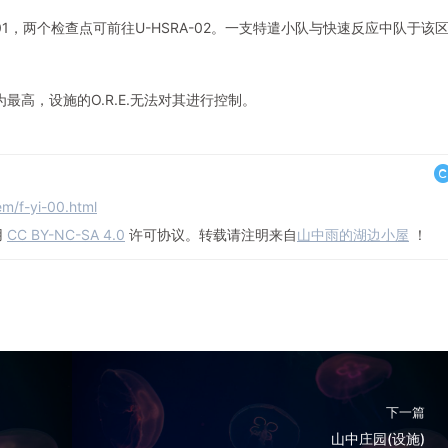
A-01，两个检查点可前往U-HSRA-02。一支特遣小队与快速反应中队于该
为最高，设施的O.R.E.无法对其进行控制。
em/f-yi-00.html
用
CC BY-NC-SA 4.0
许可协议。转载请注明来自
山中雨的湖边小屋
！
下一篇
山中庄园(设施)