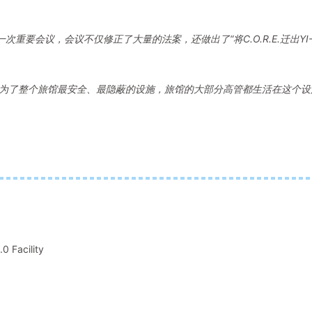
重要会议，会议不仅修正了大量的法案，还做出了“将C.O.R.E.迁出YI
。它成为了整个旅馆最安全、最隐蔽的设施，旅馆的大部分高管都生活在这个设
Facility