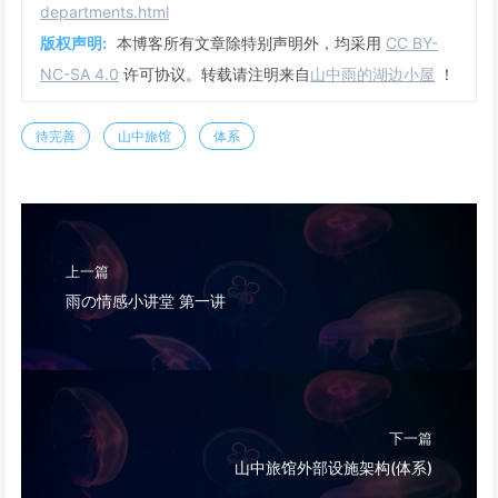
departments.html
版权声明:
本博客所有文章除特别声明外，均采用
CC BY-
NC-SA 4.0
许可协议。转载请注明来自
山中雨的湖边小屋
！
待完善
山中旅馆
体系
上一篇
雨の情感小讲堂 第一讲
下一篇
山中旅馆外部设施架构(体系)