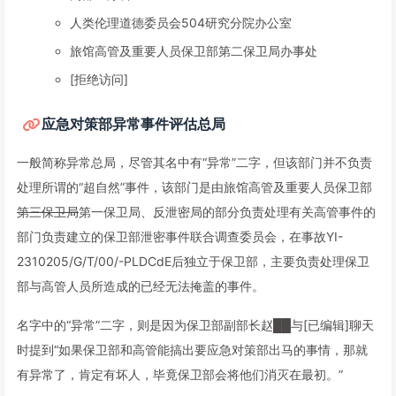
人类伦理道德委员会504研究分院办公室
旅馆高管及重要人员保卫部第二保卫局办事处
[拒绝访问]
应急对策部异常事件评估总局
一般简称异常总局，尽管其名中有“异常”二字，但该部门并不负责
处理所谓的“超自然”事件，该部门是由旅馆高管及重要人员保卫部
第三保卫局
第一保卫局、反泄密局的部分负责处理有关高管事件的
部门负责建立的保卫部泄密事件联合调查委员会，在事故YI-
2310205/G/T/00/-PLDCdE后独立于保卫部，主要负责处理保卫
部与高管人员所造成的已经无法掩盖的事件。
名字中的“异常”二字，则是因为保卫部副部长赵██与[已编辑]聊天
时提到“如果保卫部和高管能搞出要应急对策部出马的事情，那就
有异常了，肯定有坏人，毕竟保卫部会将他们消灭在最初。”