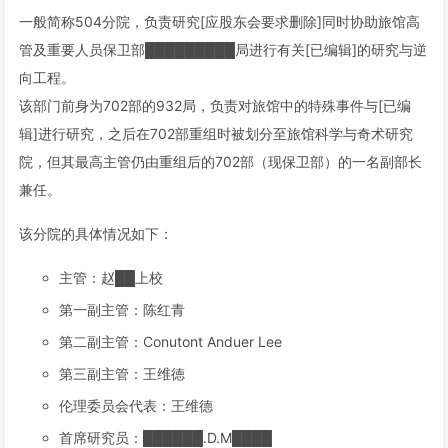
一般简称504分院，负责研究[应股东会要求删除]同时协助旅馆高
管及重要人员保卫部█████████局进行有关[已编辑]的研究与逆
向工程。
该部门前身为702部的932局，负责对旅馆中的特殊事件与[已编
辑]进行研究，之后在702部重组时被划分至旅馆科学与奇术研究
院，但其最高主管仍由重组后的702部（现保卫部）的一名副部长
兼任。
该分院的具体情况如下：
主管：赵██上校
第一副主管：陈红青
第二副主管：Conutont Anduer Lee
第三副主管：王维徳
伦理委员会代表：王维德
首席研究员：██████.D.M████