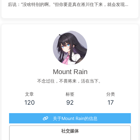
后说：“没啥特别的啊。”但你要是真在淅川住下来，就会发现
——菜摊老板会记得你上周买过茄子，多抓一把香菜塞进袋子
里；下雨天不用带伞，因为万檐廊的青瓦会替你挡着；夏天晚上
润景花园的凉亭里，总有老头老太太...
阅读全文...
Mount Rain
不念过往，不畏将来，活在当下。
文章
标签
分类
120
92
17
关于Mount Rain的信息
社交媒体