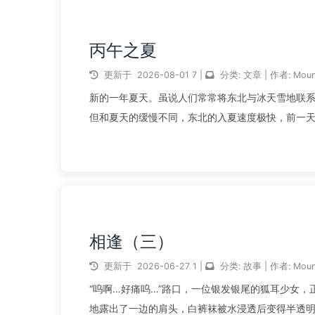
丙午之夏
更新于
2026-08-01
7
|
分类:
文章
|
作者:
Moun
新的一年夏天。虽说人们常常将东北与冰天雪地联系
但和夏天的缓慢不同，东北的入夏速度极快，前一
的味道混杂而成的独特气息。不过...
阅读全文...
相逢（三）
更新于
2026-06-27
1
|
分类:
故事
|
作者:
Moun
“呜啊…好痛呜…”路口，一位银发银尾的狐耳少女
地露出了一边的肩头，白裤袜被水浸透后变得半透