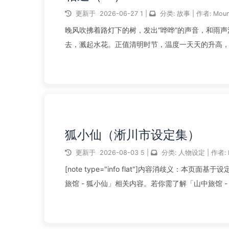
更新于
2026-06-27
1
|
分类:
故事
|
作者:
Moun
晚风吹拂着路灯下的树，发出“哗哗”的声音，和雨
去，溅起水花。正值清明时节，温度一天天的升高
情，实在让人提不起好心情。 ...
阅读全文...
狐小仙（淅川市设定集）
更新于
2026-08-03
5
|
分类:
人物设定
|
作者:
[note type="info flat"]内容消歧义：
旅馆 - 狐小仙」相关内容。若你需了解「山中旅馆 - 
阅读全文...