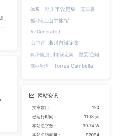
淅川市设定集
体系
无归属
进
狐小仙_山中旅馆
事
AI-Generated
山中雨_淅川市设定集
重要通知
狐小仙_淅川市设定集
Torres Gambella
高中生活
网站资讯
中
文章数目 :
120
已运行时间 :
1103 天
本站总字数 :
30.74 W
本站总访问量 :
92094