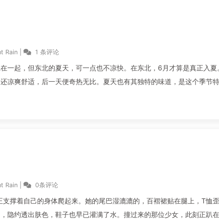
t Rain
|
1 条评论
在一起，但东北的夏天，可一点也不凉快。在东北，6月才算是真正入夏
天还凉爽舒适，后一天便奇热无比。夏天也有其独特的味道，是这个季节
t Rain
|
0条评论
，正支撑着自己的身体爬起来。她的尾巴湿漉漉的，百褶裙贴在腿上，T恤
明，隐约透出肤色，鞋子也早已灌满了水。撞过来的那位少女，此刻正趴