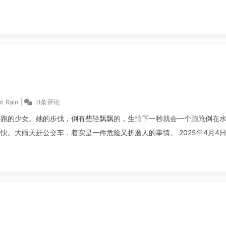
t Rain
|
0条评论
小跑的少女。她的步伐，倒有些轻飘飘的，生怕下一秒就会一个踉跄倒在
天赶公交车，着实是一件危险又折磨人的事情。 2025年4月4日