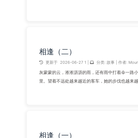
上，看起来像晕了过去。黑色...
阅读全文...
相逢（二）
更新于
2026-06-27
1
|
分类:
故事
|
作者:
Moun
灰蒙蒙的云，淅淅沥沥的雨，还有雨中打着伞一路
里。望着不远处越来越近的客车，她的步伐也越来越快。大雨
10:35 ...
阅读全文...
相逢（一）