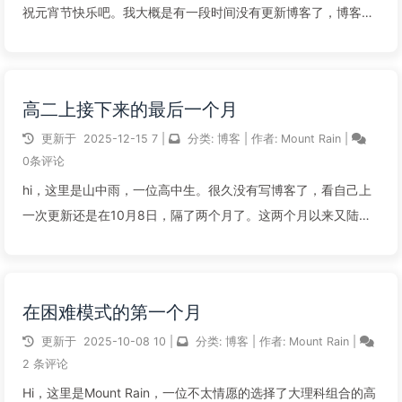
祝元宵节快乐吧。我大概是有一段时间没有更新博客了，博客站
整个寒假也没怎么更新文章。返了校开了学后，才想到得更一篇
东西了。高二上的期末自元旦结束之后，我的身体便又犯起毛病
了。头痛、咳嗽、以及低烧，使...
高二上接下来的最后一个月
阅读全文...
更新于
2025-12-15
7
|
分类:
博客
|
作者:
Mount Rain
|
0条评论
hi，这里是山中雨，一位高中生。很久没有写博客了，看自己上
一次更新还是在10月8日，隔了两个月了。这两个月以来又陆陆
续续的发生了大大小小的事情，自己也浑浑噩噩朦朦胧胧的来到
了这2025的最后一个月。这两个月可谓是……坎坎坷坷。我的身
体愈加病弱，期中的时候...
在困难模式的第一个月
阅读全文...
更新于
2025-10-08
10
|
分类:
博客
|
作者:
Mount Rain
|
2 条评论
Hi，这里是Mount Rain，一位不太情愿的选择了大理科组合的高