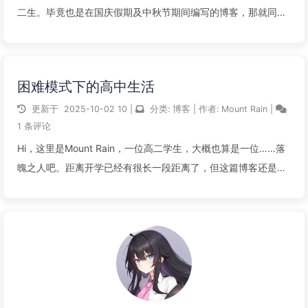
二生。毕竟也是在国庆假期及中秋节期间编写的博客，那就同时
祝各位国庆节快乐和中秋节快乐吧。虽然……可能比较晚了点……
最近的压力蛮大的，哪怕放了国庆也被海量的作业所困扰，还有
艰难的背诵任务—...
困难模式下的高中生活
阅读全文...
更新于
2025-10-02
10
|
分类:
博客
|
作者:
Mount Rain
|
1 条评论
Hi，这里是Mount Rain，一位高二学生，大概也算是一位……落
魄之人吧。距离开学已经有很长一段距离了，但这篇博客还是现
在才写完。正如标题所说的那样，我的高中生活开始了困难模
式，每天的压力很大，时间也很紧迫，所以只能忙里偷闲码几个
字。那…为何说是困难...
阅读全文...