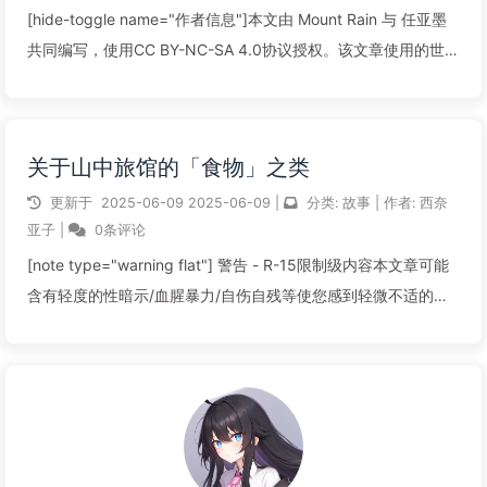
[hide-toggle name="作者信息"]本文由 Mount Rain 与 任亚墨
共同编写，使用CC BY-NC-SA 4.0协议授权。该文章使用的世界
设定为“山中旅馆”。其文中出现的所有词条与人物设定也都归属
于此世界设定。[/hide-tog...
关于山中旅馆的「食物」之类
阅读全文...
更新于
2025-06-09
2025-06-09
|
分类:
故事
|
作者:
西奈
亚子
|
0条评论
[note type="warning flat"] 警告 - R-15限制级内容本文章可能
含有轻度的性暗示/血腥暴力/自伤自残等使您感到轻微不适的内
容。请确定您的年龄与心智适宜阅读。该文章的R-15因素：▶ 适
度的性暗示。 ▶ 部分裸露。▶ 擦边球情节...
阅读全文...