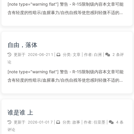
[note type="warning flat"] 警告 - R-15限制级内容本文章可能
含有轻度的性暗示/血腥暴力/自伤自残等使您感到轻微不适的内
容。请确定您的年龄与心智适宜阅读。该文章的R-15因素：▶ 轻
微精神压抑。[/note]《森林小动物感化...
自由，落体
阅读全文...
更新于
2026-06-21
1
|
分类:
文章
|
作者:
白洲
|
2 条评
论
[note type="warning flat"] 警告 - R-15限制级内容本文章可能
含有轻度的性暗示/血腥暴力/自伤自残等使您感到轻微不适的内
容。请确定您的年龄与心智适宜阅读。该文章的R-15因素：▶ 自
残或自杀的侧面暗示。▶ 轻微精神压抑。 [...
谁是谁 上
阅读全文...
更新于
2026-01-01
7
|
分类:
故事
|
作者:
任亚墨
|
4 条
评论