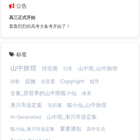
公告
高三正式开始
轰轰烈烈的高考大备考开始了！
标签
山中旅馆
待完善
山中雨_山中旅馆
日常
设施
Copyright
诗歌
任亚墨
指导
合集_异世界的山中雨狐小仙
体系
淅川市设定集
狐小仙_山中旅馆
无归属
山中雨_淅川市设定集
AI-Generated
重要通知
狐小仙_淅川市设定集
高中生活