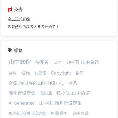
公告
高三正式开始
轰轰烈烈的高考大备考开始了！
标签
山中旅馆
待完善
山中雨_山中旅馆
日常
设施
Copyright
诗歌
任亚墨
指导
合集_异世界的山中雨狐小仙
体系
淅川市设定集
狐小仙_山中旅馆
无归属
山中雨_淅川市设定集
AI-Generated
重要通知
狐小仙_淅川市设定集
高中生活