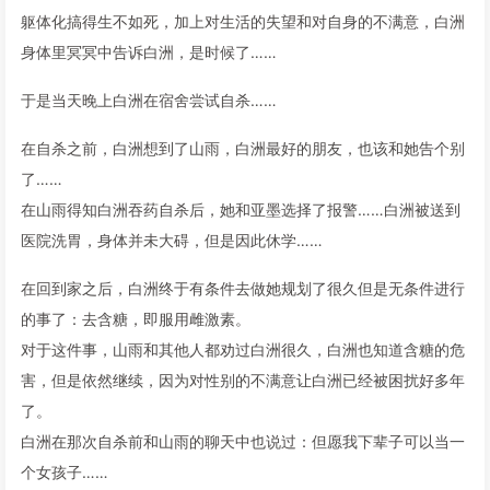
躯体化搞得生不如死，加上对生活的失望和对自身的不满意，白洲
身体里冥冥中告诉白洲，是时候了……
于是当天晚上白洲在宿舍尝试自杀……
在自杀之前，白洲想到了山雨，白洲最好的朋友，也该和她告个别
了……
在山雨得知白洲吞药自杀后，她和亚墨选择了报警……白洲被送到
医院洗胃，身体并未大碍，但是因此休学……
在回到家之后，白洲终于有条件去做她规划了很久但是无条件进行
的事了：去含糖，即服用雌激素。
对于这件事，山雨和其他人都劝过白洲很久，白洲也知道含糖的危
害，但是依然继续，因为对性别的不满意让白洲已经被困扰好多年
了。
白洲在那次自杀前和山雨的聊天中也说过：但愿我下辈子可以当一
个女孩子……