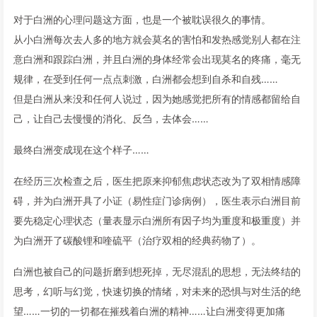
对于白洲的心理问题这方面，也是一个被耽误很久的事情。
从小白洲每次去人多的地方就会莫名的害怕和发热感觉别人都在注
意白洲和跟踪白洲，并且白洲的身体经常会出现莫名的疼痛，毫无
规律，在受到任何一点点刺激，白洲都会想到自杀和自残……
但是白洲从来没和任何人说过，因为她感觉把所有的情感都留给自
己，让自己去慢慢的消化、反刍，去体会……
最终白洲变成现在这个样子……
在经历三次检查之后，医生把原来抑郁焦虑状态改为了双相情感障
碍，并为白洲开具了小证（易性症门诊病例），医生表示白洲目前
要先稳定心理状态（量表显示白洲所有因子均为重度和极重度）并
为白洲开了碳酸锂和喹硫平（治疗双相的经典药物了）。
白洲也被自己的问题折磨到想死掉，无尽混乱的思想，无法终结的
思考，幻听与幻觉，快速切换的情绪，对未来的恐惧与对生活的绝
望……一切的一切都在摧残着白洲的精神……让白洲变得更加痛