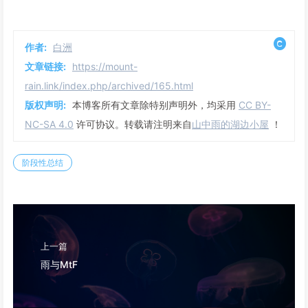
作者:
白洲
文章链接:
https://mount-
rain.link/index.php/archived/165.html
版权声明:
本博客所有文章除特别声明外，均采用
CC BY-
NC-SA 4.0
许可协议。转载请注明来自
山中雨的湖边小屋
！
阶段性总结
上一篇
雨与MtF