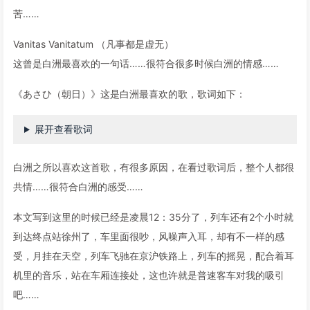
苦……
Vanitas Vanitatum （凡事都是虚无）
这曾是白洲最喜欢的一句话……很符合很多时候白洲的情感……
《あさひ（朝日）》这是白洲最喜欢的歌，歌词如下：
展开查看歌词
白洲之所以喜欢这首歌，有很多原因，在看过歌词后，整个人都很
共情……很符合白洲的感受……
本文写到这里的时候已经是凌晨12：35分了，列车还有2个小时就
到达终点站徐州了，车里面很吵，风噪声入耳，却有不一样的感
受，月挂在天空，列车飞驰在京沪铁路上，列车的摇晃，配合着耳
机里的音乐，站在车厢连接处，这也许就是普速客车对我的吸引
吧……