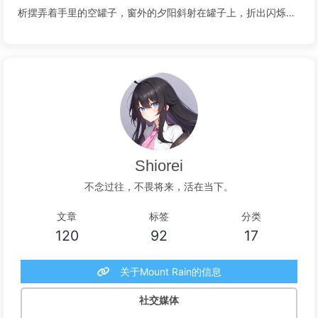
析摆弄着手里的空罐子，窗外的夕阳斜射在罐子上，折出闪烁的
黄。她做了个手势，在脖子上抹了一下，眼睛微微眯起。猫耳少
女有些犹豫，夕阳的金黄与她泛蓝的眼睛呈现鲜明的对比色：“或
许…吧？我不想留下那些不算...
阅读全文...
Shiorei
不念过往，不畏将来，活在当下。
文章
标签
分类
120
92
17
关于Mount Rain的信息
社交媒体