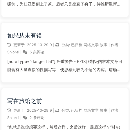
暖笑，为任亚墨倒上了茶。后者只是坐直了身子，待维斯重新坐
回办公椅，把自己略带臃肿的身子安回座位后，他才点了点
头：“倒是，但工作一直没有进展。”“署长，恕我直言。”任亚墨将
十指轻轻交叉，正正盯着那笑...
如果从未有错
阅读全文...
更新于
2025-10-29
9
|
分类:
已归档
网络文学
故事
|
作者:
Shiorei
|
5 条评论
[note type="danger flat"] 严重警告 - R-18限制级内容本文章可
能含有大量直接的性描写等，使您感到较为不适的内容。请确定
您的年龄与心智适宜阅读。该文章的R-18因素：▶ 明确的性行为
描写。▶ 裸露程度较高。▶ 结局较压抑。[/...
写在旅馆之前
阅读全文...
更新于
2025-10-29
9
|
分类:
已归档
网络文学
故事
|
作者:
Shiorei
|
2 条评论
“也就是说你想要这样，然后这样，之后这样，最后这样？”林枳