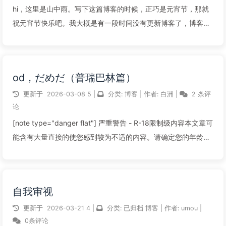
hi，这里是山中雨。写下这篇博客的时候，正巧是元宵节，那就
祝元宵节快乐吧。我大概是有一段时间没有更新博客了，博客站
整个寒假也没怎么更新文章。返了校开了学后，才想到得更一篇
东西了。高二上的期末自元旦结束之后，我的身体便又犯起毛病
了。头痛、咳嗽、以及低烧，使...
od，だめだ（普瑞巴林篇）
阅读全文...
更新于
2026-03-08
5
|
分类:
博客
|
作者:
白洲
|
2 条评
论
[note type="danger flat"] 严重警告 - R-18限制级内容本文章可
能含有大量直接的使您感到较为不适的内容。请确定您的年龄与
心智适宜阅读。该文章的R-18因素：▶ 吸食、注射管制精神类药
品的写实描写。▶ 轻度的精神错乱或心理创伤表...
自我审视
阅读全文...
更新于
2026-03-21
4
|
分类:
已归档
博客
|
作者:
umou
|
0条评论