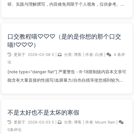
研、实践与理解撰写，内容难免局限于个人视角，仅供参考。若
您尚处于心智成长阶段，或尚未建立稳固的个人立场，不建议盲
目套用文中观点。 请在充分思考与理性审视后，自主判断其适
用...
口交教程喵♡♡♡（是的是你想的那个口交
喵!♡♡♡）
阅读全文...
更新于
2026-03-08
5
|
分类:
博客
|
作者:
白洲
|
4 条评
论
[note type="danger flat"] 严重警告 - R-18限制级内容本文章可
能含有大量直接的性描写/血腥暴力/自伤自残等使您感到较为不
适的内容。请确定您的年龄与心智适宜阅读。该文章的R-18因
素：▶ 裸露程度极高。▶ 明确的性行为描写。[...
不是太好也不是太坏的寒假
阅读全文...
更新于
2026-03-03
5
|
分类:
博客
|
作者:
Mount Rain
|
0条评论