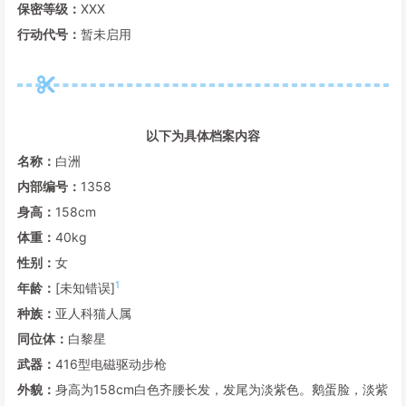
保密等级：
XXX
行动代号：
暂未启用
以下为具体档案内容
名称：
白洲
内部编号：
1358
身高：
158cm
体重：
40kg
性别：
女
1
年龄：
[未知错误]
种族：
亚人科猫人属
同位体：
白黎星
武器：
416型电磁驱动步枪
外貌：
身高为158cm白色齐腰长发，发尾为淡紫色。鹅蛋脸，淡紫