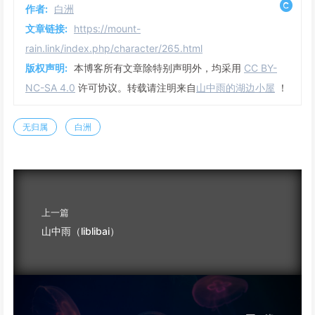
作者:
白洲
文章链接:
https://mount-
rain.link/index.php/character/265.html
版权声明:
本博客所有文章除特别声明外，均采用
CC BY-
NC-SA 4.0
许可协议。转载请注明来自
山中雨的湖边小屋
！
无归属
白洲
上一篇
山中雨（liblibai）