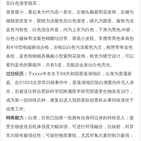
至白色渐变猫耳，
身形瘦小，看起来大约为高一新生。左侧头戴紫荆花发饰，右侧为
猫猫形状发卡，眼睛为淡紫色至白色渐变，瞳孔为圆形。服饰为淡
蓝色与粉色，白色混合外套，内为上衣为白色，下身为黑色JK裙，
白色小腿袜带淡紫色蝴蝶结丝带，厚底小皮鞋。常携带黑色单肩包
和416型电磁驱动步枪，步枪以白色与淡紫色为主，枪匣带有金色
条纹，蓝色智能瞄具佩戴小型紫荆花装饰，枪管为镂空设计，可以
看到蓝色的聚能环，共有5道，充能后会发出白色亮光。
过往经历：
于xxxx年冬生于XX共和国星落湖地区，出身为普通家
庭。在51003次异常闪烁事件中，星落湖地区除白洲重伤外无人幸
存，后被送往联合星际科学院附属医学研究部接受生物改造治疗，
成为第一批特殊兵种，康复后进入我部星际侦查科从事特殊潜伏于
侦查工作。
特殊能力：
白洲，目前已知第一批拥有自身同位体的特殊亚人；接
受生物改造后机体强度大幅加强，可进行环境融合，抗辐射，对异
常闪烁有极强抗性；可操控物质重组，尤其对氢元素控制力极强；