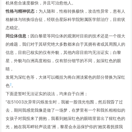
机体愈合速度极快，并且可治愈他人。
性格与精神状态：
为人随和，性格转换极快，攻击性异常，患有人
格解体与转换综合征，经联合星际科学院附属医学部治疗，目前状
态稳定。
同位体信息：
因白黎星等同位体的观测对目前的技术还是一个很大
的难题，我们对于其研究绝大多数都来自于其拥有者或其周围人的
信息，目前已核实的仅有外貌，其他内容目前均无法证实；白黎
星，外貌与白洲高度相似，仅有部分细节的不同，如深红色的眼
睛，
发尾为深红色等，大体可以概括为将白洲淡紫色的部分替换为深红
2
色
。
下面是暂时无法证实的说法，均来自于白洲；
“在51003次异常闪烁发生时，我被一股强光包围，然后我昏了过
去，期间我感觉我像是做了一场梦，在梦里有一个和我长相相似的
女孩子对我投来了拥抱，我看到她深红色的眼睛里冒出了猩红色的
光，她在我耳畔轻声说道‘洲，黎星会永远保护你的’她笑着抚摸我