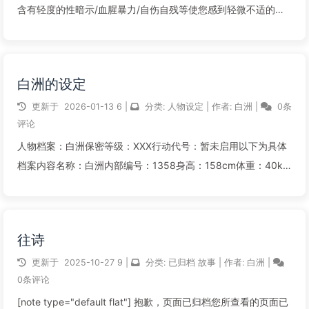
含有轻度的性暗示/血腥暴力/自伤自残等使您感到轻微不适的内
容。请确定您的年龄与心智适宜阅读。该文章的R-15因素：▶ 自
残或自杀的侧面暗示。▶ 轻微精神压抑。 [...
白洲的设定
阅读全文...
更新于
2026-01-13
6
|
分类:
人物设定
|
作者:
白洲
|
0条
评论
人物档案：白洲保密等级：XXX行动代号：暂未启用以下为具体
档案内容名称：白洲内部编号：1358身高：158cm体重：40kg
性别：女年龄：[未知错误]1种族：亚人科猫人属同位体：白黎星
武器：416型电磁驱动步枪外貌：身高为158cm白色齐腰长发，
发尾为淡...
往诗
阅读全文...
更新于
2025-10-27
9
|
分类:
已归档
故事
|
作者:
白洲
|
0条评论
[note type="default flat"] 抱歉，页面已归档您所查看的页面已