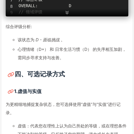
OVERALL:             D

// 领域评级

PHYSICAL:            C+ (长期熬夜，肩颈酸痛)

MENTAL & EMOTIONAL:  D+ (持续焦虑，睡眠质量差)

综合评级分析:
SOCIAL & RELATIONAL: B

OCCUPATIONAL:        A-

该状态为
D - 面临挑战
。
PERSONAL GROWTH:     C-

心理情绪（D+） 和 日常生活习惯（D） 的失序相互加剧，
DAILY LIVING:        D
需同步寻求支持与改善。
四、可选记录方式
1.虚值与实值
为更精细地捕捉复杂状态，您可选择使用“虚值”与“实值”进行记
录。
虚值：代表您在理性上认为自己所处的等级，或在理想条件