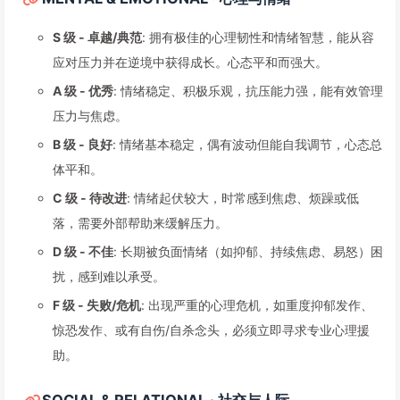
S 级 - 卓越/典范
: 拥有极佳的心理韧性和情绪智慧，能从容
应对压力并在逆境中获得成长。心态平和而强大。
A 级 - 优秀
: 情绪稳定、积极乐观，抗压能力强，能有效管理
压力与焦虑。
B 级 - 良好
: 情绪基本稳定，偶有波动但能自我调节，心态总
体平和。
C 级 - 待改进
: 情绪起伏较大，时常感到焦虑、烦躁或低
落，需要外部帮助来缓解压力。
D 级 - 不佳
: 长期被负面情绪（如抑郁、持续焦虑、易怒）困
扰，感到难以承受。
F 级 - 失败/危机
: 出现严重的心理危机，如重度抑郁发作、
惊恐发作、或有自伤/自杀念头，必须立即寻求专业心理援
助。