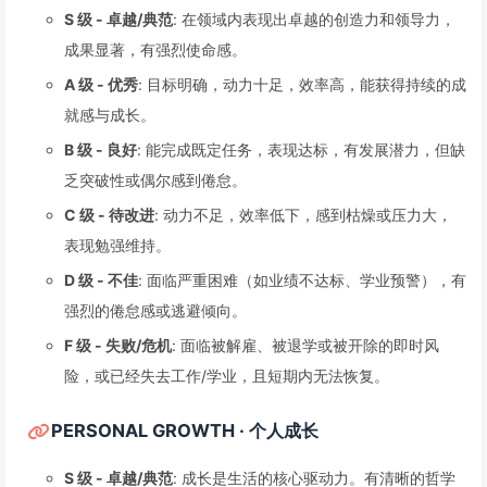
S 级 - 卓越/典范
: 在领域内表现出卓越的创造力和领导力，
成果显著，有强烈使命感。
A 级 - 优秀
: 目标明确，动力十足，效率高，能获得持续的成
就感与成长。
B 级 - 良好
: 能完成既定任务，表现达标，有发展潜力，但缺
乏突破性或偶尔感到倦怠。
C 级 - 待改进
: 动力不足，效率低下，感到枯燥或压力大，
表现勉强维持。
D 级 - 不佳
: 面临严重困难（如业绩不达标、学业预警），有
强烈的倦怠感或逃避倾向。
F 级 - 失败/危机
: 面临被解雇、被退学或被开除的即时风
险，或已经失去工作/学业，且短期内无法恢复。
PERSONAL GROWTH · 个人成长
S 级 - 卓越/典范
: 成长是生活的核心驱动力。有清晰的哲学