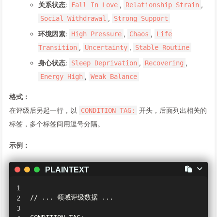
关系状态
:
,
,
Fall In Love
Relationship Strain
,
Social Withdrawal
Strong Support
环境因素
:
,
,
High Pressure
Chaos
Life
,
,
Transition
Uncertainty
Stable Routine
身心状态
:
,
,
Sleep Deprivation
Recovering
,
Energy High
Weak Balance
格式：
在评级后另起一行，以
开头，后面列出相关的
CONDITION TAG:
标签，多个标签间用逗号分隔。
示例：
PLAINTEXT
// ... 领域评级数据 ...
