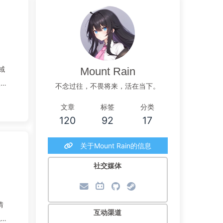
域
Mount Rain
报告
不念过往，不畏将来，活在当下。
文章
标签
分类
120
92
17
关于Mount Rain的信息
社交媒体
情
互动渠道
观倾