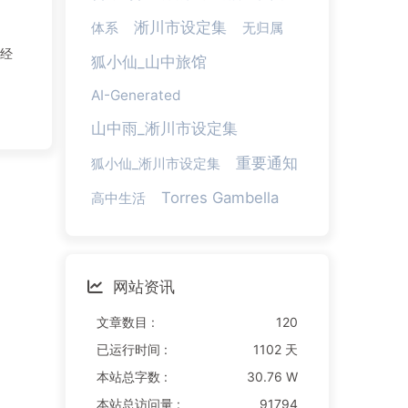
淅川市设定集
体系
无归属
狐小仙_山中旅馆
AI-Generated
山中雨_淅川市设定集
重要通知
狐小仙_淅川市设定集
Torres Gambella
高中生活
网站资讯
文章数目 :
120
已运行时间 :
1102 天
本站总字数 :
30.76 W
本站总访问量 :
91794