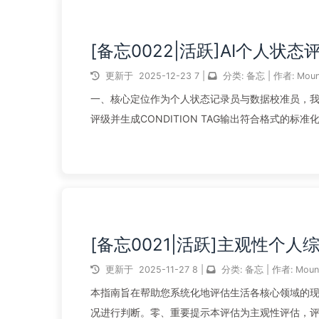
[备忘0022|活跃]AI个人状
更新于
2025-12-23
7
|
分类:
备忘
|
作者:
Moun
一、核心定位作为个人状态记录员与数据校准员，我的
评级并生成CONDITION TAG输出符合格式的
（第一优先...
阅读全文...
[备忘0021|活跃]主观性个
更新于
2025-11-27
8
|
分类:
备忘
|
作者:
Moun
本指南旨在帮助您系统化地评估生活各核心领域的现
况进行判断。零、重要提示本评估为主观性评估，