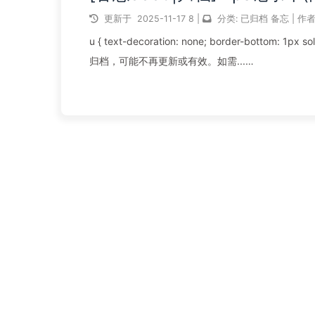
更新于
2025-11-17
8
|
分类:
已归档
备忘
|
作者
u { text-decoration: none; border-bottom: 1px solid red; } [note type="default flat"] 抱歉，页面已归档您所查看的页面已经
归档，可能不再更新或有效。如需...
阅读全文...