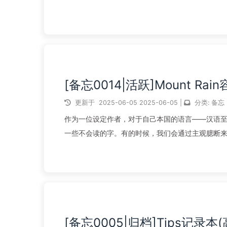
向）等因素而有所不同。请结...
阅读全文...
[备忘0014|活跃]Mount Ra
更新于
2025-06-05
2025-06-05
|
分类:
备忘
作为一位设定作者，对于自己本国的语言——汉语至
一些不会读的字。有的时候，我们会通过主观臆断
纠正过来，或者是无意间看到了/...
阅读全文...
[备忘0005|归档]Tips记录本