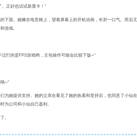
了。正好也试试新显卡！”
桌的下面。她瘫在电竞椅上，望着屏幕上的开机动画，长舒一口气。而后
件和游戏。
过打的是FPS游戏哟，主包操作可能会比较下饭~”
咯~”
丝们为她提供支持。她的父亲在看见了她的执着和坚持后，也同意了小仙
同时为公司和小仙自己盈利。
中了。