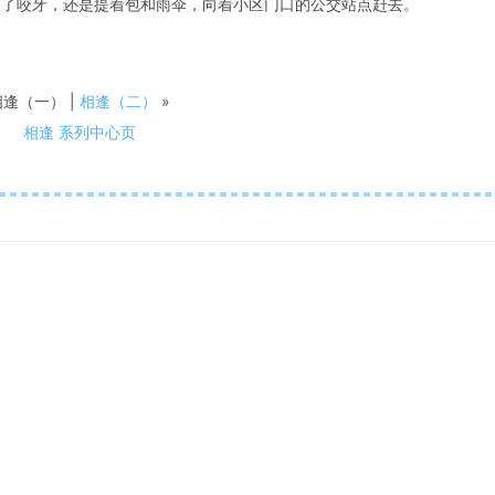
咬了咬牙，还是提着包和雨伞，向着小区门口的公交站点赶去。
相逢（一） |
相逢（二）
»
相逢 系列中心页