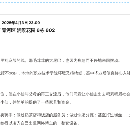
2025年4月3日 23:09
 青河区 润景花园 6栋 602
箱里乱麻般的线。那毛茸茸的大尾巴，也因为焦急而不停地来回摆动。
成绩不太好，本地的职业技术学院环境又很糟糕，高中毕业后便直接步入
职位，但在小仙与父母的再三交流后，他们同意让小仙走出去积累积累社
了小仙，并简单的提供了一些家具和资金。
卖骑手；做过奶茶店和饭店的服务员；做过快递分拣；甚至打过螺丝……
，她得以凑齐自己出道网络博主的一整套设备。