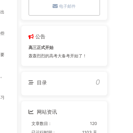
电子邮件
拿出
一些
公告
高三正式开始
必要
轰轰烈烈的高考大备考开始了！
上。
0
目录
自习
网站资讯
文章数目 :
120
已运行时间 :
1103 天