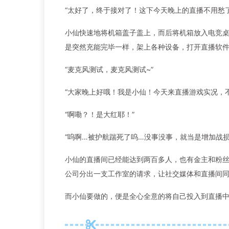
“太好了，终于接对了！这下今天晚上的直播不用愁
小仙快速地将机箱盖子盖上，而后将机箱放入电竞
是突然充能完毕一样，架上各种设备，打开直播软
“麦克风测试，麦克风测试~”
“大家晚上好哦！我是小仙！今天来直播游戏实况，不
“啊嘞？！是大红耶！”
“呜啊…被护航踹死了呜…没事没事，就当是增加战损
小仙的直播间已经能达到两百多人，也有金主和粉
公司分出一支工作室的请求，让社交媒体和直播间
而小仙要做的，便是全心全意的将自己投入到直播