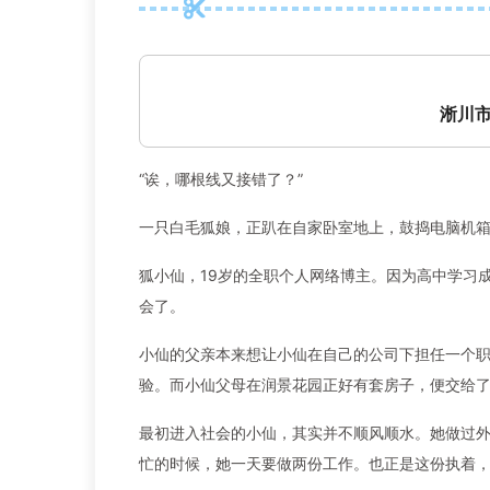
淅川市
“诶，哪根线又接错了？”
一只白毛狐娘，正趴在自家卧室地上，鼓捣电脑机
狐小仙，19岁的全职个人网络博主。因为高中学习
会了。
小仙的父亲本来想让小仙在自己的公司下担任一个
验。而小仙父母在润景花园正好有套房子，便交给
最初进入社会的小仙，其实并不顺风顺水。她做过外
忙的时候，她一天要做两份工作。也正是这份执着