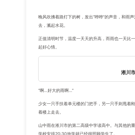
晚风吹拂着路灯下的树，发出“哗哗”的声音，和雨
去，溅起水花。
正值清明时节，温度一天天的升高，而雨也一天比
起好心情。
淅川市
“啊…好大的雨啊…”
少女一只手扶着单元楼的门把手，另一只手则甩着
着楼上走去。
山中雨在淅川市的第二高级中学读高中。与其他的
学校安排20:30放学就已经很照顾学生了。