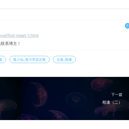
vel/first-meet-1.html
先联系博主！
集
狐小仙_淅川市设定集
合集_相逢
下一篇
相逢（二）