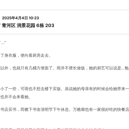
2025年4月4日 10:23
 青河区 润景花园 6栋 203
…”
换了身衣服，便向着厨房走去。
材以外，也就只有几桶方便面了。雨并不擅长做饭，她的厨艺可以说是…勉
夜小了一些，可雨也不想去楼下买饭。虽说她的母亲有的时候会给她带来
天也并不会来看她。
的书店买书，而檐下书舍清明节下午休息。万檐廊也有一家很好吃的快餐