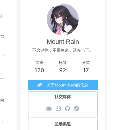
进
提不
Mount Rain
不念过往，不畏将来，活在当下。
文章
标签
分类
120
92
17
关于Mount Rain的信息
社交媒体
便向
中，
互动渠道