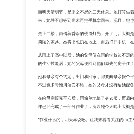
而明天清明节，是来之不易的三天休息。她打算借
来，她并不想等到期末再把手机拿回来。况且，她
走上二楼，雨借着昏暗的楼道灯光，开了门。大概
简陋的家具。她将书包扔在地上，而后打开手机，
从雨上了高中以后，她的父母便在雨的学校边不远
的生活技能后，她的父母便回到他们原先的房子住
她和母亲有个约定，出门和回家，都要向母亲报个
不过也多亏淅川治安不错，她的父母才没有给她配
在给母亲报完平安后，雨简单地换了身衣服，而后
课已经完成了一部分作业了，所以她今天晚上大概
“作业什么的，明天再说吧。让我来看看关注的up主