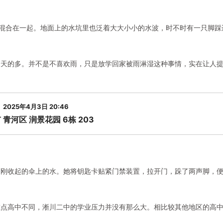
声混合在一起。地面上的水坑里也泛着大大小小的水波，时不时有一只脚踩
一天的多。并不是不喜欢雨，只是放学回家被雨淋湿这种事情，实在让人
2025年4月3日 20:46
 青河区 润景花园 6栋 203
刚刚收起的伞上的水。她将钥匙卡贴紧门禁装置，拉开门，跺了两声脚，
重点高中不同，淅川二中的学业压力并没有那么大。相比较其他地区的高