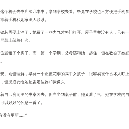
着这个机会去书店买几本书，拿到学校去看。毕竟在学校也不方便把手机
也靠着手机和她家里人联系。
是锁芯需要上油了，她费了一些力气才将门打开。屋子里并没有人，只有
在屏幕上敲着什么。
的位置租了个房子。高一第一个学期，父母还和她一起住，但在教会了她
了。
平安。雨也理解，毕竟一个正值花季的高中女孩子，很容易被什么坏人盯
备，也没必要给她配备定位器和摄像头
向着自己房间里的书桌奔去。但当坐到桌子前，她又泄了气。她在学校的
是可以好好的休息一番了。
有没有更新……”