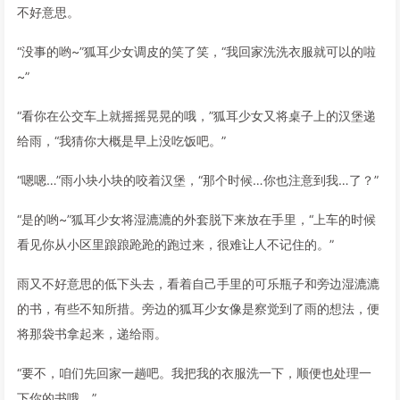
不好意思。
“没事的哟~”狐耳少女调皮的笑了笑，“我回家洗洗衣服就可以的啦
~”
“看你在公交车上就摇摇晃晃的哦，”狐耳少女又将桌子上的汉堡递
给雨，“我猜你大概是早上没吃饭吧。”
“嗯嗯…”雨小块小块的咬着汉堡，“那个时候…你也注意到我…了？”
“是的哟~”狐耳少女将湿漉漉的外套脱下来放在手里，“上车的时候
看见你从小区里踉踉跄跄的跑过来，很难让人不记住的。”
雨又不好意思的低下头去，看着自己手里的可乐瓶子和旁边湿漉漉
的书，有些不知所措。旁边的狐耳少女像是察觉到了雨的想法，便
将那袋书拿起来，递给雨。
“要不，咱们先回家一趟吧。我把我的衣服洗一下，顺便也处理一
下你的书哦。”