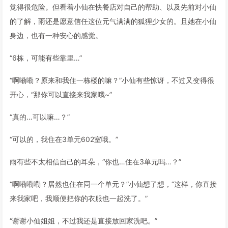
觉得很危险。但看着小仙在快餐店对自己的帮助、以及先前对小仙
的了解，雨还是愿意信任这位元气满满的狐狸少女的。且她在小仙
身边，也有一种安心的感觉。
“6栋，可能有些靠里…”
“啊嘞嘞？原来和我住一栋楼的嘛？”小仙有些惊讶，不过又变得很
开心，“那你可以直接来我家哦~”
“真的…可以嘛…？”
“可以的，我住在3单元602室哦。”
雨有些不太相信自己的耳朵，“你也…住在3单元吗…？”
“啊嘞嘞嘞？居然也住在同一个单元？”小仙想了想，“这样，你直接
来我家吧，我顺便把你的衣服也一起洗了。”
“谢谢小仙姐姐，不过我还是直接放回家洗吧。”