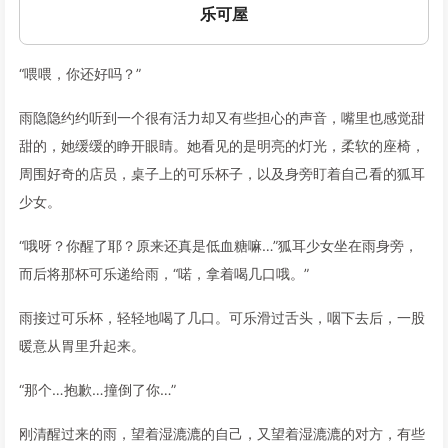
乐可屋
“喂喂，你还好吗？”
雨隐隐约约听到一个很有活力却又有些担心的声音，嘴里也感觉甜
甜的，她缓缓的睁开眼睛。她看见的是明亮的灯光，柔软的座椅，
周围好奇的店员，桌子上的可乐杯子，以及身旁盯着自己看的狐耳
少女。
“哦呀？你醒了耶？原来还真是低血糖嘛…”狐耳少女坐在雨身旁，
而后将那杯可乐递给雨，“喏，拿着喝几口哦。”
雨接过可乐杯，轻轻地喝了几口。可乐滑过舌头，咽下去后，一股
暖意从胃里升起来。
“那个…抱歉…撞倒了你…”
刚清醒过来的雨，望着湿漉漉的自己，又望着湿漉漉的对方，有些