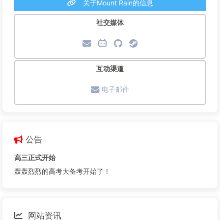
关于Mount Rain的信息
社交媒体
互动渠道
电子邮件
公告
高三正式开始
轰轰烈烈的高考大备考开始了！
网站资讯