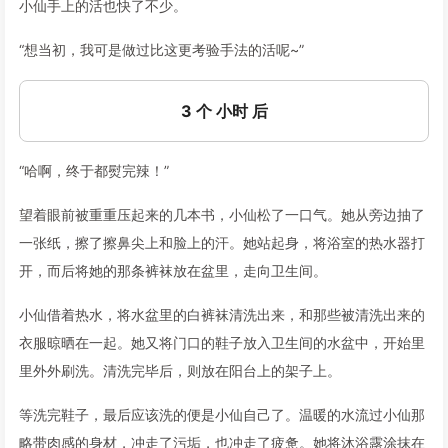
小仙手上的活也快了不少。
“想当初，我可是做过比这更考验手法的活呢~”
3 个 小时 后
“哈啊，终于都熨完辣！”
望着眼前被重重压起来的几本书，小仙松了一口气。她从旁边抽了
一张纸，擦了擦鼻尖上和脸上的汗。她站起身，将浴室的热水器打
开，而后将她的那条裤袜放在盆里，走向卫生间。
小仙借着热水，将水盆里的白裤袜清洗出来，和那些被清洗出来的
衣服晾晒在一起。她又将门口的鞋子放入卫生间的水盆中，开始里
里外外刷洗。清洗完毕后，则放在阳台上的架子上。
等洗完鞋子，最后应该洗的便是小仙自己了。温暖的水流过小仙那
略带肉感的身材，冲走了污垢，也冲走了疲惫。她将沐浴露涂抹在