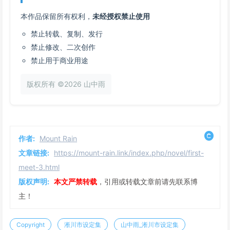
本作品保留所有权利，
未经授权禁止使用
禁止转载、复制、发行
禁止修改、二次创作
禁止用于商业用途
版权所有 ©2026 山中雨
作者:
Mount Rain
文章链接:
https://mount-rain.link/index.php/novel/first-
meet-3.html
版权声明:
本文严禁转载
，引用或转载文章前请先联系博
主！
Copyright
淅川市设定集
山中雨_淅川市设定集