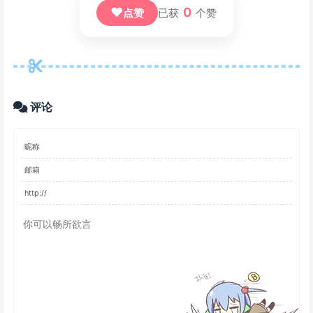
❤
0
点赞
已获
个赞
评论