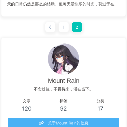
天的日常仍然是那么的枯燥。但每天最快乐的时光，莫过于在结
束一天的工作后，与那只活泼开朗的白发狐娘委员长相遇了。“喂
喂，那位小兄弟！不要愣着不走嘛！你后面还有人在等着下班哦
1
2
~”[hide-toggle...
阅读全文...
Mount Rain
不念过往，不畏将来，活在当下。
文章
标签
分类
120
92
17
关于Mount Rain的信息