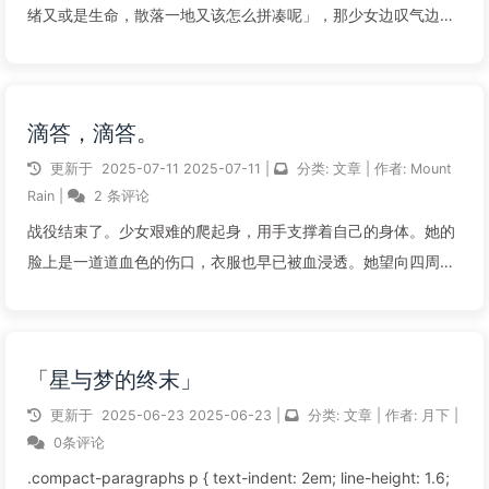
绪又或是生命，散落一地又该怎么拼凑呢」，那少女边叹气边站
起身，看向周围。形状各异的碎片堆叠着，反射着不知道哪里来
的光源，让这个空间充满了魔幻般的色彩。可或许只有她自己知
道，在这七彩如幻的光景下有...
滴答，滴答。
阅读全文...
更新于
2025-07-11
2025-07-11
|
分类:
文章
|
作者:
Mount
Rain
|
2 条评论
战役结束了。少女艰难的爬起身，用手支撑着自己的身体。她的
脸上是一道道血色的伤口，衣服也早已被血浸透。她望向四周，
可周围仅有一具具的失去了灵魂的躯体。滴答，滴答。雨顺着她
的脸颊滑下，滴落入地上的“水”坑中。她缓慢的站起身，但腹部
的伤让她露出了痛苦的神情。滴...
「星与梦的终末」
阅读全文...
更新于
2025-06-23
2025-06-23
|
分类:
文章
|
作者:
月下
|
0条评论
.compact-paragraphs p { text-indent: 2em; line-height: 1.6;