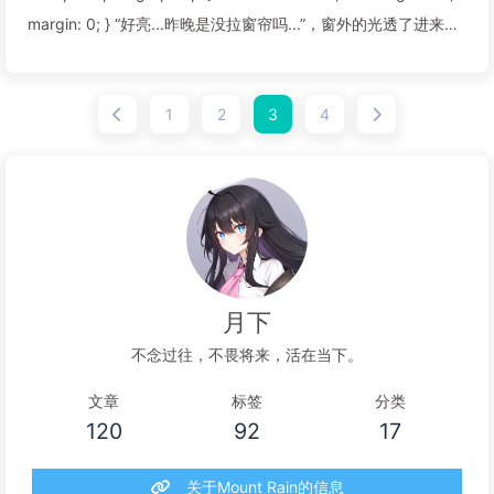
margin: 0; } “好亮...昨晚是没拉窗帘吗...”，窗外的光透了进来，
刺眼，也有点热...
1
2
3
4
阅读全文...
月下
不念过往，不畏将来，活在当下。
文章
标签
分类
120
92
17
关于Mount Rain的信息