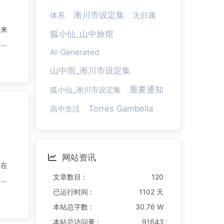
淅川市设定集
体系
无归属
换来
狐小仙_山中旅馆
有的
AI-Generated
山中雨_淅川市设定集
重要通知
狐小仙_淅川市设定集
Torres Gambella
高中生活
网站资讯
仍在
文章数目 :
120
？我
已运行时间 :
1102 天
本站总字数 :
30.76 W
本站总访问量 :
91643