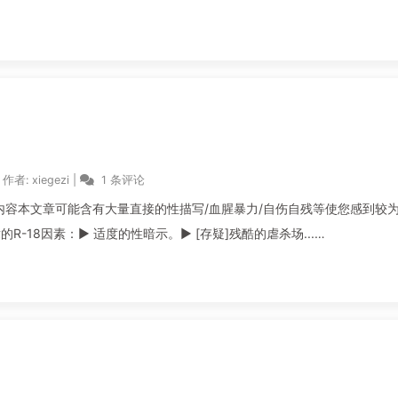
作者:
xiegezi
|
1 条评论
 - R-18限制级内容本文章可能含有大量直接的性描写/血腥暴力/自伤自残等使您感到较
18因素：▶ 适度的性暗示。▶ [存疑]残酷的虐杀场...