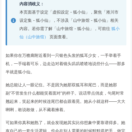
内容消歧义：
本页面基于设定「虚拟设定 - 狐小仙」，聚焦「淅川市
设定集 - 狐小仙」，不涉及「山中旅馆 - 狐小仙」相关
内容。若你需了解「山中旅馆 - 狐小仙」，可前往
狐小
仙（山中旅馆）
页面查看。
如果你在万檐廊附近看到一只银色头发的狐耳少女，一手举着手
机，一手端着可乐，边走边对着镜头叽叽喳喳地说些什么——那多
半就是狐小仙。
她总能让人一眼记住。不是因为她那双狐耳和尾巴，而是她那
副“不管发生什么都能笑着面对”的样子。说话带点俏皮，句尾时常
翘起来，笑起来的时候连尾巴都会跟着晃。她从小就这样——大大
咧咧，敢说敢做，从不藏着掖着。
可如果你真和她熟了，就会发现她其实比你想象中要靠谱得多。她
有自己的一套生活逻辑，也会在别人需要的时候默默搭把手，做完