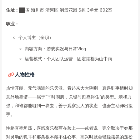
住址：
██省 淅川市 清河区 润景花园 6栋 3单元 602室
职业：
个人博主（全职）
内容方向：游戏实况与日常Vlog
运营模式：个人团队运营，固定搭档为山中雨
人物性格
热情开朗、元气满满的乐天派。看起来大大咧咧，真遇到事情时却
意外地靠谱——属于“平时闹腾，关键时刻靠得住”的类型。亲和力
强，和谁都能聊到一块去，善于观察别人的状态，也会主动伸出援
手。
性格直率坦荡，喜怒哀乐都写在脸上——或者说，完全取决于她那
对灵动的狐耳和那条根本藏不住心事、高兴时就会轻轻摇晃的蓬松