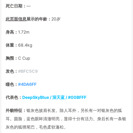
死亡日期：
—
此页面信息
展示的年龄：
20岁
身高：
1.72m
体重：
68.4kg
胸围：
C Cup
发色：
#BFC5C9
瞳色：
#4DA6FF
代表色：
DeepSkyBlue / 深天蓝 / #00BFFF
外貌特征：
银灰色披肩长发。除人耳外，另长有一对银灰色的狐
耳。圆脸，蓝色眼眸清澈明亮，显得十分有活力。身后长有一条银
灰色的狐狸尾巴，毛色柔软蓬松。