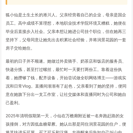
狐小仙是土生土长的淅川人。父亲经营着自己的企业，母亲是国企
员工。高中成绩不算理想，本地职业技术学院环境又糟糕，她便在
毕业后直接步入社会。父亲本想让她进公司挂个职位，但在她再三
坚持下，父母同意让她先出去积累社会经验，并将润景花园的一套
房子交给她住。
最初的日子并不顺遂。她做过外卖骑手、奶茶店和饭店的服务员、
快递分拣，甚至打过螺丝，最忙时一天要打两份工。靠着这份执
着，她攒够了钱，配齐设备，开始尝试做全职网络博主——游戏实
况和日常Vlog。直播间渐渐有了起色，父亲看到了她的坚持，便同
意在她旗下分出一支工作室，让社交媒体和直播同时为公司和她自
己盈利。
2025年清明假期第一天，小仙在万檐廊附近被一名奔跑赶路的女
孩撞倒，对方因低血糖晕厥。她认出那是同住润景花园的住户，便
将其扶进乐可屋，买了可乐和汉堡。女孩醒来后告知自己叫山中