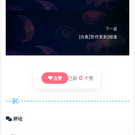
下一篇
[合集|暂停更新]相逢
❤
0
点赞
已获
个赞
评论