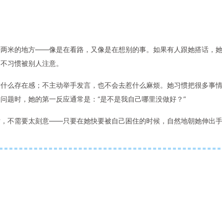
一两米的地方——像是在看路，又像是在想别的事。如果有人跟她搭话，
是不习惯被别人注意。
没什么存在感；不主动举手发言，也不会去惹什么麻烦。她习惯把很多事
问题时，她的第一反应通常是：“是不是我自己哪里没做好？”
话，不需要太刻意——只要在她快要被自己困住的时候，自然地朝她伸出