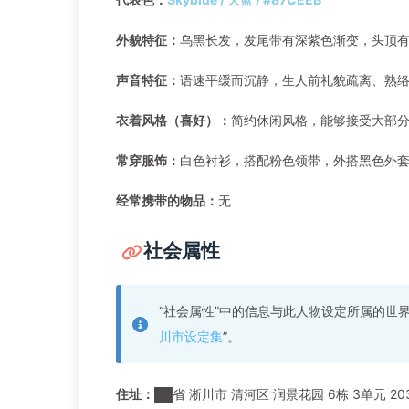
外貌特征：
乌黑长发，发尾带有深紫色渐变，头顶
声音特征：
语速平缓而沉静，生人前礼貌疏离、熟
衣着风格（喜好）：
简约休闲风格，能够接受大部
常穿服饰：
白色衬衫，搭配粉色领带，外搭黑色外
经常携带的物品：
无
社会属性
“社会属性”中的信息与此人物设定所属的世
川市设定集
”。
住址：
██省 淅川市 清河区 润景花园 6栋 3单元 20