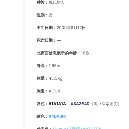
种族：
现代智人
性别：
女
出生日期：
2009年8月12日
死亡日期：
—
此页面信息
展示的年龄：
16岁
身高：
1.65m
体重：
45.5kg
胸围：
A Cup
发色：
#1A1A1A
~
#3A2E4D
（黑→深紫渐变）
瞳色：
#4DA6FF
代表色：
Skyblue / 天蓝 / #87CEEB