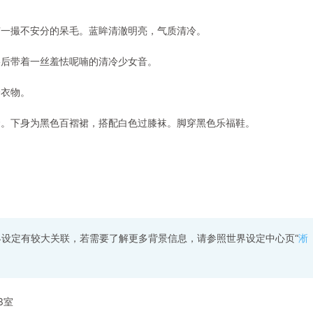
有一撮不安分的呆毛。蓝眸清澈明亮，气质清冷。
络后带着一丝羞怯呢喃的清冷少女音。
分衣物。
套。下身为黑色百褶裙，搭配白色过膝袜。脚穿黑色乐福鞋。
界设定有较大关联，若需要了解更多背景信息，请参照世界设定中心页“
淅
3室