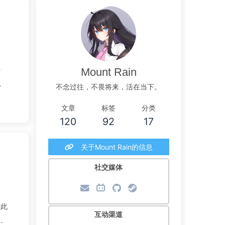
-
Mount Rain
生
不念过往，不畏将来，活在当下。
文章
标签
分类
120
92
17
关于Mount Rain的信息
社交媒体
在此
互动渠道
作