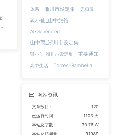
淅川市设定集
体系
无归属
层
狐小仙_山中旅馆
由
AI-Generated
山中雨_淅川市设定集
重要通知
狐小仙_淅川市设定集
Torres Gambella
高中生活
网站资讯
文章数目 :
120
已运行时间 :
1103 天
本站总字数 :
30.76 W
本站总访问量 :
91989