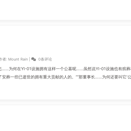
作者:
Mount Rain
|
0条评论
…为何在YI-01设施拥有这样一个公墓呢……虽然说YI-01设施也有殡葬
了安葬一些已逝世的拥有重大贡献的人的。”“那董事长……为何还要叫它‘