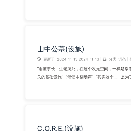
为交通枢纽，连接着次元空间外部...
阅读全文...
山中公墓(设施)
更新于
2024-11-13
2024-11-13
|
分类:
词条
|
“雨董事长，生老病死，在这个次元空间，一样是常态…
关的基础设施”（笔记本翻动声）“其实这个……是为
墓’呢？”“...
阅读全文...
C.O.R.E.(设施)