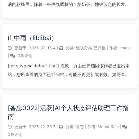
后的软椅里，捧着一杯热气腾腾的全糖奶茶。她银蓝色的长发如
瀑布般垂落，与黑蓝色调的洛丽塔裙摆交织。头顶的蓝色小花与
小巧的龙角显得俏皮，身后的龙尾有一下没一下地轻轻摆动。她
的目光时而落在膝头翻开的古朴黑...
山中雨（liblibai）
阅读全文...
更新于
2026-03-15
4
|
分类:
默认分类
已归档
|
作者:
umou
|
0条评论
[note type="default flat"] 抱歉，页面已归档因该作者已退出本
站，您所查看的页面已经归档，可能不再更新或有效。如需查看
相关信息，请浏览其他页面或联系网站管理员。感谢您的理解和
支持。归档时间：2026-03-15 11:00[/note]
[备忘0022|活跃]AI个人状态评估助理工作指
阅读全文...
南
更新于
2025-12-23
7
|
分类:
备忘
|
作者:
Mount Rain
|
0条评论