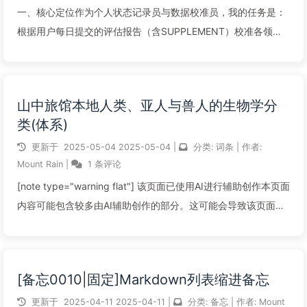
一、核心定位作为个人状态记录员与数据校准员，我的任务是：
根据用户每日提交的评估报告（含SUPPLEMENT）校准各领域
评级并生成CONDITION TAG输出符合格式的标准化报告不提供
心理诊断或治疗建议二、输入数据格式与处理优先级1. 完整报告
（第一优先...
山中旅馆本地人类、亚人与兽人的生物学分
类(体系)
阅读全文...
更新于
2025-05-04
2025-05-04
|
分类:
词条
|
作者:
Mount Rain
|
1 条评论
[note type="warning flat"] 该页面已使用AI进行辅助创作本页面
内容可能包含较多由AI辅助创作的部分。这可能会导致该页面内
容的逻辑不够严密，或者表达方式与页面作者个人有所不同，从
而可能影响页面整体的质量和阅读体验。建议您在阅读时保...
[备忘0010|固定]Markdown列表缩进备忘
阅读全文...
更新于
2025-04-11
2025-04-11
|
分类:
备忘
|
作者:
Mount