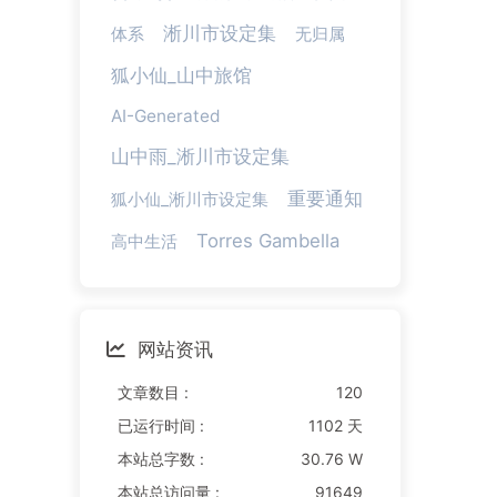
淅川市设定集
体系
无归属
狐小仙_山中旅馆
AI-Generated
山中雨_淅川市设定集
重要通知
狐小仙_淅川市设定集
Torres Gambella
高中生活
网站资讯
文章数目 :
120
已运行时间 :
1102 天
本站总字数 :
30.76 W
本站总访问量 :
91649