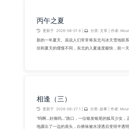
丙午之夏
更新于
2026-08-01
6
|
分类:
文章
|
作者:
Moun
新的一年夏天。虽说人们常常将东北与冰天雪地联系
但和夏天的缓慢不同，东北的入夏速度极快，前一
的味道混杂而成的独特气息。不过...
阅读全文...
相逢（三）
更新于
2026-06-27
1
|
分类:
故事
|
作者:
Moun
“呜啊…好痛呜…”路口，一位银发银尾的狐耳少女
地露出了一边的肩头，白裤袜被水浸透后变得半透