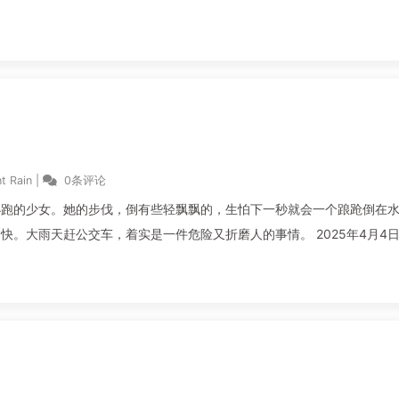
t Rain
|
0条评论
小跑的少女。她的步伐，倒有些轻飘飘的，生怕下一秒就会一个踉跄倒在
天赶公交车，着实是一件危险又折磨人的事情。 2025年4月4日