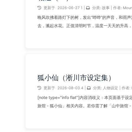
更新于
2026-06-27
1
|
分类:
故事
|
作者:
Moun
晚风吹拂着路灯下的树，发出“哗哗”的声音，和雨
去，溅起水花。正值清明时节，温度一天天的升高
情，实在让人提不起好心情。 ...
阅读全文...
狐小仙（淅川市设定集）
更新于
2026-08-03
4
|
分类:
人物设定
|
作者:
[note type="info flat"]内容消歧义：
旅馆 - 狐小仙」相关内容。若你需了解「山中旅馆 - 
阅读全文...