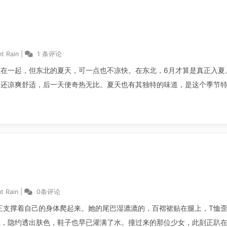
t Rain
|
1 条评论
在一起，但东北的夏天，可一点也不凉快。在东北，6月才算是真正入夏
天还凉爽舒适，后一天便奇热无比。夏天也有其独特的味道，是这个季节
t Rain
|
0条评论
，正支撑着自己的身体爬起来。她的尾巴湿漉漉的，百褶裙贴在腿上，T恤
明，隐约透出肤色，鞋子也早已灌满了水。撞过来的那位少女，此刻正趴