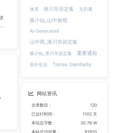
淅川市设定集
体系
无归属
进
狐小仙_山中旅馆
事
AI-Generated
山中雨_淅川市设定集
重要通知
狐小仙_淅川市设定集
Torres Gambella
高中生活
网站资讯
中
文章数目 :
120
已运行时间 :
1102 天
本站总字数 :
30.76 W
本站总访问量 :
91820