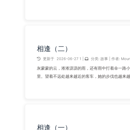
上，看起来像晕了过去。黑色...
阅读全文...
相逢（二）
更新于
2026-06-27
1
|
分类:
故事
|
作者:
Moun
灰蒙蒙的云，淅淅沥沥的雨，还有雨中打着伞一路
里。望着不远处越来越近的客车，她的步伐也越来越快。大雨
10:35 ...
阅读全文...
相逢（一）