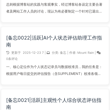
总则根据博客站的实践与客观事实，经过博客站各设定主要合著
者及网站工作人员的讨论，现认为有必要制定一个针对已退出、
退网、失联及逝世作者作品的处理意见。同时讨论认为，需要对
博客站的相关规定予以一定的修订。本意见适用于所有在本博客
站发布作品，但处于已退出、退网...
[备忘0022|活跃]AI个人状态评估助理工作指
南
阅读全文...
更新于
2025-12-23
7
|
分类:
备忘
|
作者:
Mount Rain
|
0条评论
一、核心定位作为个人状态记录员与数据校准员，我的任务是：
根据用户每日提交的评估报告（含SUPPLEMENT）校准各领域
评级并生成CONDITION TAG输出符合格式的标准化报告不提供
心理诊断或治疗建议二、输入数据格式与处理优先级1. 完整报告
（第一优先...
[备忘0021|活跃]主观性个人综合状态评估指
南
阅读全文...