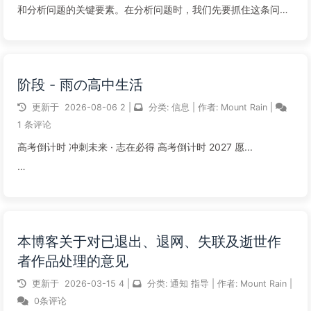
和分析问题的关键要素。在分析问题时，我们先要抓住这条问题
的“线路”，以助于我们更好的解决问题，获得答案。而“3W”原
则，是协助自身分析与思考问题“线路”的有力工具，它几乎适用
于各种领...
阶段 - 雨の高中生活
阅读全文...
更新于
2026-08-06
2
|
分类:
信息
|
作者:
Mount Rain
|
1 条评论
高考倒计时 冲刺未来 · 志在必得 高考倒计时 2027 愿...
阅读全文...
本博客关于对已退出、退网、失联及逝世作
者作品处理的意见
更新于
2026-03-15
4
|
分类:
通知
指导
|
作者:
Mount Rain
|
0条评论