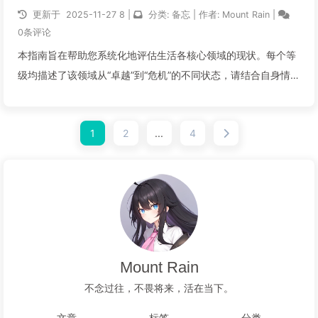
更新于
2025-11-27
8
|
分类:
备忘
|
作者:
Mount Rain
|
0条评论
本指南旨在帮助您系统化地评估生活各核心领域的现状。每个等
级均描述了该领域从“卓越”到“危机”的不同状态，请结合自身情况
进行判断。零、重要提示本评估为主观性评估，评估结果会因个
人感受、对指南内容的理解、以及自身心态（如悲观或乐观倾
1
2
...
4
向）等因素而有所不同。请结...
阅读全文...
Mount Rain
不念过往，不畏将来，活在当下。
文章
标签
分类