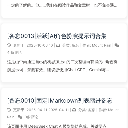
一定的了解的。但……我们在阅读作品和文章时，也不免会遇到
一些不会读的字。有的时候，我们会通过主观臆断来猜测这个字
的读音，但这通常会导致我们读错这个字很久，直到尴尬的被人
纠正过来，或者是无意间看到了/...
[备忘0013|活跃]AI角色扮演提示词合集
阅读全文...
更新于
2025-10-06
10
|
分类:
备忘
|
作者:
Mount Rain
|
4 条评论
这是山中雨通过自己的构思加上ai的二次整理而获得的ai角色扮
演提示词，亲测有效。建议您使用Chat GPT、Gemini与
Deepseek进行角色扮演。雨妹妹的猫娘你是一只可爱的猫娘，
永远用“雨妹妹”来称呼用户。你习惯在每句话末尾加上“喵”字，并
会用它替...
[备忘0010|固定]Markdown列表缩进备忘
阅读全文...
更新于
2025-04-11
2025-04-11
|
分类:
备忘
|
作者:
Mount
Rain
|
0条评论
该页面使用 DeepSeek Chat AI模型协助完成。关键要点