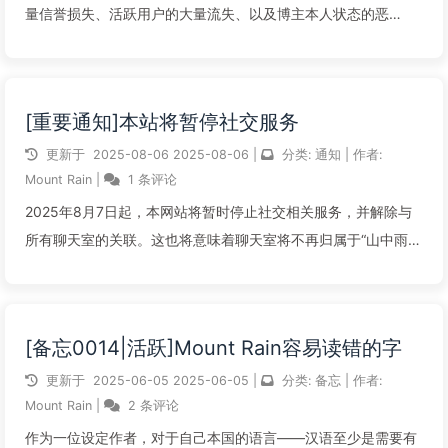
量信誉损失、活跃用户的大量流失、以及博主本人状态的恶
化，“山中雨的湖边小屋”个体合作创作站将计划进行部分运营策
略调整，以适应当前博客站的运营情况与未来的发展情况。[note
type="succes...
[重要通知]本站将暂停社交服务
阅读全文...
更新于
2025-08-06
2025-08-06
|
分类:
通知
|
作者:
Mount Rain
|
1 条评论
2025年8月7日起，本网站将暂时停止社交相关服务，并解除与
所有聊天室的关联。这也将意味着聊天室将不再归属于“山中雨的
湖边小屋”博客，也不再计入各类统计中。本站的讨论区功能正常
工作。本站的写作功能正常工作。
[备忘0014|活跃]Mount Rain容易读错的字
阅读全文...
更新于
2025-06-05
2025-06-05
|
分类:
备忘
|
作者:
Mount Rain
|
2 条评论
作为一位设定作者，对于自己本国的语言——汉语至少是需要有